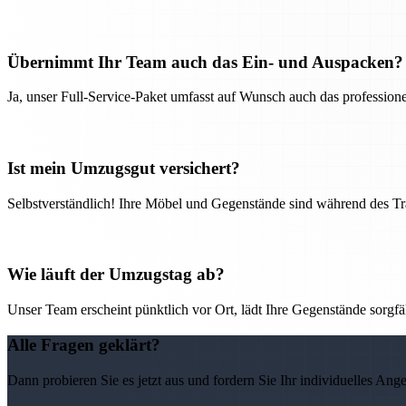
Übernimmt Ihr Team auch das Ein- und Auspacken?
Ja, unser Full-Service-Paket umfasst auf Wunsch auch das professio
Ist mein Umzugsgut versichert?
Selbstverständlich! Ihre Möbel und Gegenstände sind während des Tra
Wie läuft der Umzugstag ab?
Unser Team erscheint pünktlich vor Ort, lädt Ihre Gegenstände sorgfälti
Alle Fragen geklärt?
Dann probieren Sie es jetzt aus und fordern Sie Ihr individuelles Ang