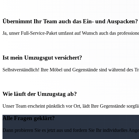
Übernimmt Ihr Team auch das Ein- und Auspacken?
Ja, unser Full-Service-Paket umfasst auf Wunsch auch das professio
Ist mein Umzugsgut versichert?
Selbstverständlich! Ihre Möbel und Gegenstände sind während des Tra
Wie läuft der Umzugstag ab?
Unser Team erscheint pünktlich vor Ort, lädt Ihre Gegenstände sorgfälti
Alle Fragen geklärt?
Dann probieren Sie es jetzt aus und fordern Sie Ihr individuelles Ang