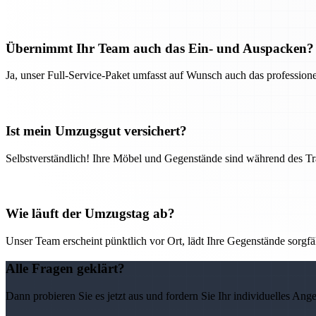
Übernimmt Ihr Team auch das Ein- und Auspacken?
Ja, unser Full-Service-Paket umfasst auf Wunsch auch das professio
Ist mein Umzugsgut versichert?
Selbstverständlich! Ihre Möbel und Gegenstände sind während des Tra
Wie läuft der Umzugstag ab?
Unser Team erscheint pünktlich vor Ort, lädt Ihre Gegenstände sorgfälti
Alle Fragen geklärt?
Dann probieren Sie es jetzt aus und fordern Sie Ihr individuelles Ang