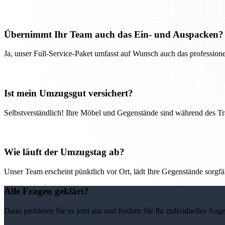
Übernimmt Ihr Team auch das Ein- und Auspacken?
Ja, unser Full-Service-Paket umfasst auf Wunsch auch das professio
Ist mein Umzugsgut versichert?
Selbstverständlich! Ihre Möbel und Gegenstände sind während des Tra
Wie läuft der Umzugstag ab?
Unser Team erscheint pünktlich vor Ort, lädt Ihre Gegenstände sorgfälti
Alle Fragen geklärt?
Dann probieren Sie es jetzt aus und fordern Sie Ihr individuelles Ang