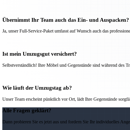
Übernimmt Ihr Team auch das Ein- und Auspacken?
Ja, unser Full-Service-Paket umfasst auf Wunsch auch das professio
Ist mein Umzugsgut versichert?
Selbstverständlich! Ihre Möbel und Gegenstände sind während des Tra
Wie läuft der Umzugstag ab?
Unser Team erscheint pünktlich vor Ort, lädt Ihre Gegenstände sorgfälti
Alle Fragen geklärt?
Dann probieren Sie es jetzt aus und fordern Sie Ihr individuelles Ang