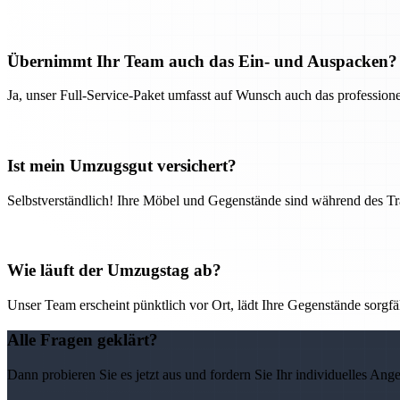
Übernimmt Ihr Team auch das Ein- und Auspacken?
Ja, unser Full-Service-Paket umfasst auf Wunsch auch das professio
Ist mein Umzugsgut versichert?
Selbstverständlich! Ihre Möbel und Gegenstände sind während des Tra
Wie läuft der Umzugstag ab?
Unser Team erscheint pünktlich vor Ort, lädt Ihre Gegenstände sorgfälti
Alle Fragen geklärt?
Dann probieren Sie es jetzt aus und fordern Sie Ihr individuelles Ang